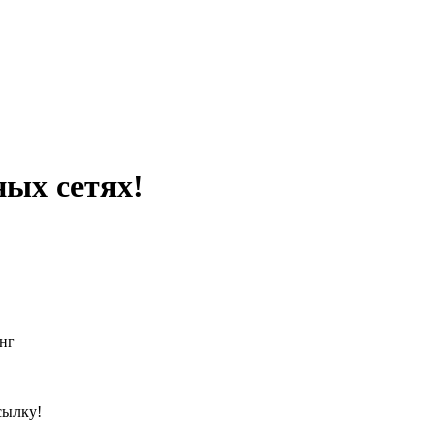
ных сетях!
нг
сылку!