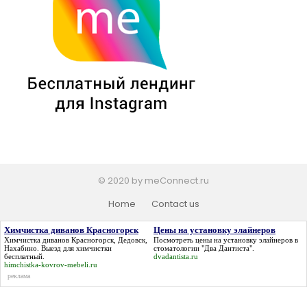
© 2020 by meConnect.ru
Home
Contact us
Химчистка диванов Красногорск
Цены на установку элайнеров
Химчистка диванов Красногорск
, Дедовск,
Посмотреть
цены на установку элайнеров
в
Нахабино. Выезд для химчистки
стоматологии "Два Дантиста".
бесплатный.
dvadantista.ru
himchistka-kovrov-mebeli.ru
реклама