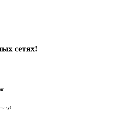
ных сетях!
нг
сылку!