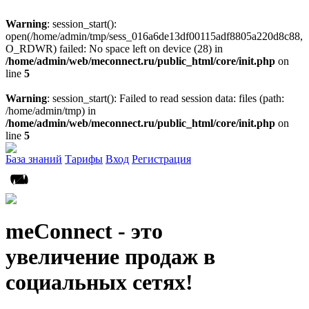
Warning
: session_start():
open(/home/admin/tmp/sess_016a6de13df00115adf8805a220d8c88,
O_RDWR) failed: No space left on device (28) in
/home/admin/web/meconnect.ru/public_html/core/init.php
on
line
5
Warning
: session_start(): Failed to read session data: files (path:
/home/admin/tmp) in
/home/admin/web/meconnect.ru/public_html/core/init.php
on
line
5
База знаний
Тарифы
Вход
Регистрация
meConnect - это
увеличение продаж в
социальных сетях!