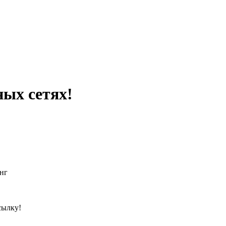
ных сетях!
нг
сылку!