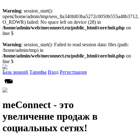
Warning
: session_start():
open(/home/admin/tmp/sess_8a340fd03ba5272c0050b555a48b3712,
O_RDWR) failed: No space left on device (28) in
/home/admin/web/meconnect.ru/public_html/core/init.php
on
line
5
Warning
: session_start(): Failed to read session data: files (path:
/home/admin/tmp) in
/home/admin/web/meconnect.ru/public_html/core/init.php
on
line
5
База знаний
Тарифы
Вход
Регистрация
meConnect - это
увеличение продаж в
социальных сетях!