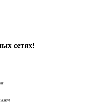
ных сетях!
нг
сылку!