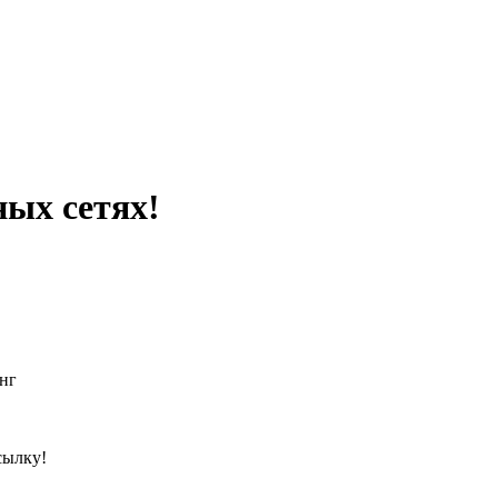
ных сетях!
нг
сылку!