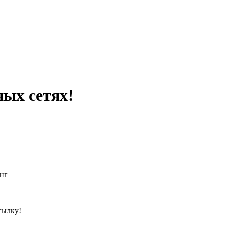
ных сетях!
нг
сылку!