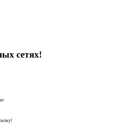
ных сетях!
нг
сылку!