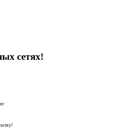
ных сетях!
нг
сылку!