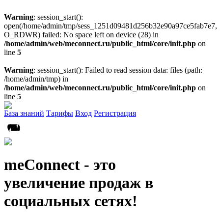
Warning
: session_start():
open(/home/admin/tmp/sess_1251d09481d256b32e90a97ce5fab7e7,
O_RDWR) failed: No space left on device (28) in
/home/admin/web/meconnect.ru/public_html/core/init.php
on
line
5
Warning
: session_start(): Failed to read session data: files (path:
/home/admin/tmp) in
/home/admin/web/meconnect.ru/public_html/core/init.php
on
line
5
База знаний
Тарифы
Вход
Регистрация
meConnect - это
увеличение продаж в
социальных сетях!