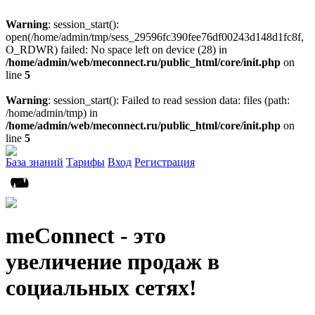
Warning
: session_start():
open(/home/admin/tmp/sess_29596fc390fee76df00243d148d1fc8f,
O_RDWR) failed: No space left on device (28) in
/home/admin/web/meconnect.ru/public_html/core/init.php
on
line
5
Warning
: session_start(): Failed to read session data: files (path:
/home/admin/tmp) in
/home/admin/web/meconnect.ru/public_html/core/init.php
on
line
5
База знаний
Тарифы
Вход
Регистрация
meConnect - это
увеличение продаж в
социальных сетях!