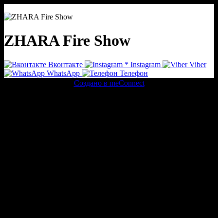
ZHARA Fire Show
Вконтакте
*
Instagram
Viber
WhatsApp
Телефон
Создано в meConnect
речевая аналитика
сквозная аналитика