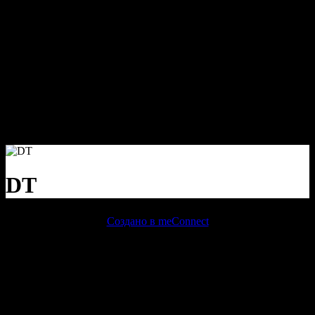
Warning
: session_start():
open(/home/admin/tmp/sess_2365842791f5f54a878578b0e1bbc016,
O_RDWR) failed: No space left on device (28) in
/home/admin/web/meconnect.ru/public_html/core/init.php
on
line
5
Warning
: session_start(): Failed to read session data: files (path:
/home/admin/tmp) in
/home/admin/web/meconnect.ru/public_html/core/init.php
on
line
5
DT
Создано в meConnect
речевая аналитика
сквозная аналитика