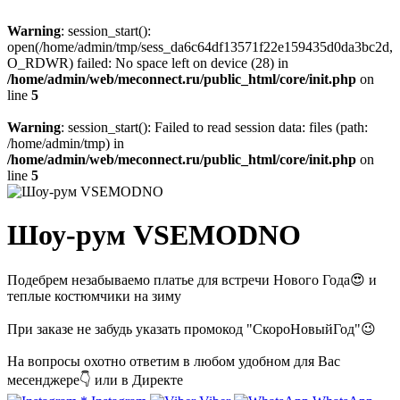
Warning
: session_start():
open(/home/admin/tmp/sess_da6c64df13571f22e159435d0da3bc2d,
O_RDWR) failed: No space left on device (28) in
/home/admin/web/meconnect.ru/public_html/core/init.php
on
line
5
Warning
: session_start(): Failed to read session data: files (path:
/home/admin/tmp) in
/home/admin/web/meconnect.ru/public_html/core/init.php
on
line
5
Шоу-рум VSEMODNO
Подебрем незабываемо платье для встречи Нового Года😍 и
теплые костюмчики на зиму
При заказе не забудь указать промокод "СкороНовыйГод"😉
На вопросы охотно ответим в любом удобном для Вас
месенджере👇 или в Директе