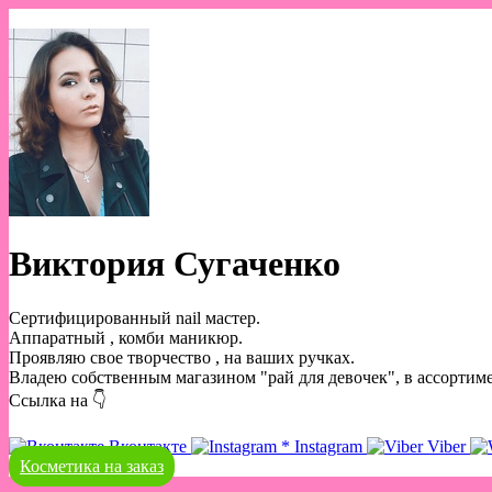
Виктория Сугаченко
Сертифицированный nail мастер.
Аппаратный , комби маникюр.
Проявляю свое творчество , на ваших ручках.
Владею собственным магазином "рай для девочек", в ассортимен
Ссылка на 👇
Вконтакте
*
Instagram
Viber
Косметика на заказ