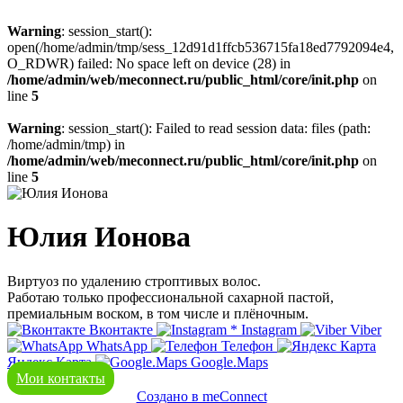
Warning
: session_start():
open(/home/admin/tmp/sess_12d91d1ffcb536715fa18ed7792094e4,
O_RDWR) failed: No space left on device (28) in
/home/admin/web/meconnect.ru/public_html/core/init.php
on
line
5
Warning
: session_start(): Failed to read session data: files (path:
/home/admin/tmp) in
/home/admin/web/meconnect.ru/public_html/core/init.php
on
line
5
Юлия Ионова
Виртуоз по удалению строптивых волос.
Работаю только профессиональной сахарной пастой,
премиальным воском, в том числе и плёночным.
Вконтакте
*
Instagram
Viber
WhatsApp
Телефон
Яндекс Карта
Google.Maps
Мои контакты
Создано в meConnect