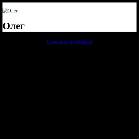
Олег
Создано в meConnect
речевая аналитика
сквозная аналитика