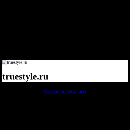
Warning
: session_start():
open(/home/admin/tmp/sess_d043b9748ed506dff2f98b8fffb02a7f,
O_RDWR) failed: No space left on device (28) in
/home/admin/web/meconnect.ru/public_html/core/init.php
on
line
5
Warning
: session_start(): Failed to read session data: files (path:
/home/admin/tmp) in
/home/admin/web/meconnect.ru/public_html/core/init.php
on
line
5
truestyle.ru
Создано в meConnect
речевая аналитика
сквозная аналитика