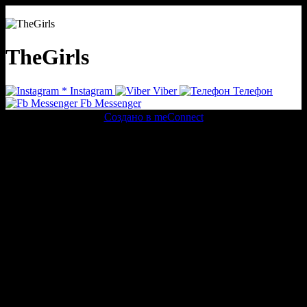
TheGirls
*
Instagram
Viber
Телефон
Fb Messenger
Создано в meConnect
речевая аналитика
сквозная аналитика