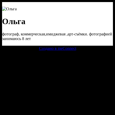
Ольга
фотограф, коммерческая,имиджевая ,арт-съёмки. фотографией
занимаюсь 8 лет
Создано в meConnect
речевая аналитика
сквозная аналитика