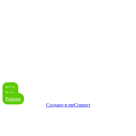
Выберите цвет
NCS
RAL
Pantone
Создано в meConnect
речевая аналитика
сквозная аналитика