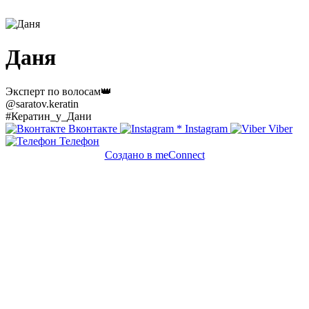
Даня
Эксперт по волосам👑
@saratov.keratin
#Кератин_у_Дани
Вконтакте
*
Instagram
Viber
Телефон
Создано в meConnect