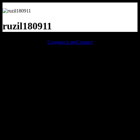
ruzil180911
Создано в meConnect
речевая аналитика
сквозная аналитика