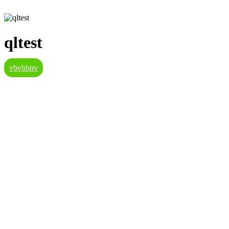
qltest
vbvbbnv