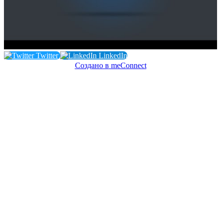
Twitter
LinkedIn
Создано в meConnect
речевая аналитика
сквозная аналитика