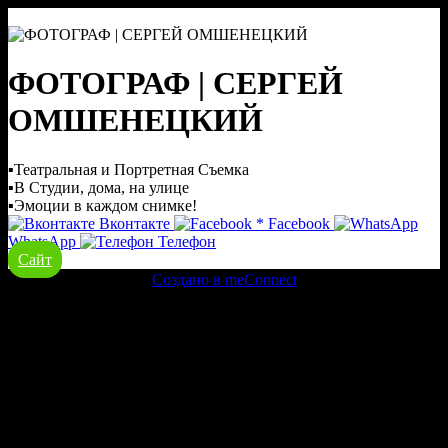
ФОТОГРАФ | СЕРГЕЙ
ОМШЕНЕЦКИЙ
▪Театральная и Портретная Съемка
▪В Студии, дома, на улице
▪Эмоции в каждом снимке!
Вконтакте
*
Facebook
WhatsApp
Телефон
Сайт
Создано в meConnect
речевая аналитика
сквозная аналитика