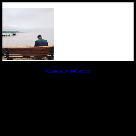
Создано в meConnect
речевая аналитика
сквозная аналитика