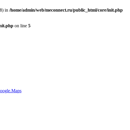
8) in
/home/admin/web/meconnect.ru/public_html/core/init.php
nit.php
on line
5
oogle.Maps