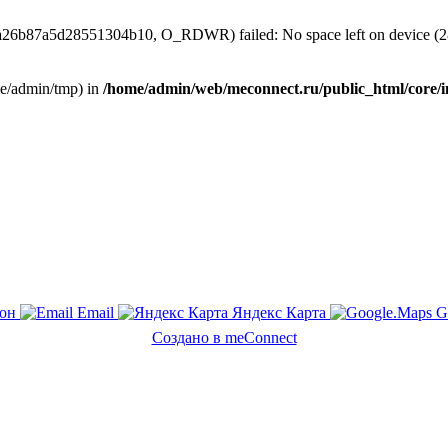
7da26b87a5d28551304b10, O_RDWR) failed: No space left on device (2
home/admin/tmp) in
/home/admin/web/meconnect.ru/public_html/core/i
он
Email
Яндекс Карта
G
Создано в meConnect