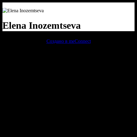
Elena Inozemtseva
Создано в meConnect
речевая аналитика
сквозная аналитика