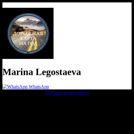
Marina Legostaeva
WhatsApp
Создано в meConnect
речевая аналитика
сквозная аналитика