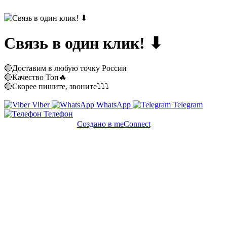
Связь в один клик! ⬇
🔴Доставим в любую точку России
🔴Качество Топ🔥
🔴Скорее пишите, звоните⤵⤵⤵
Viber
WhatsApp
Telegram
Телефон
Создано в meConnect
речевая аналитика
сквозная аналитика