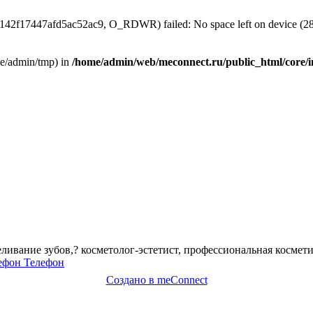
e142f17447afd5ac52ac9, O_RDWR) failed: No space left on device (28
home/admin/tmp) in
/home/admin/web/meconnect.ru/public_html/core/i
ливание зубов,? косметолог-эстетист, профессиональная космети
Телефон
Создано в meConnect