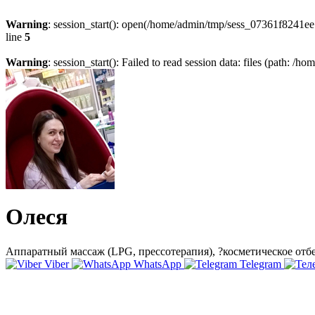
Warning
: session_start(): open(/home/admin/tmp/sess_07361f8241e
line
5
Warning
: session_start(): Failed to read session data: files (path: /
Олеся
Аппаратный массаж (LPG, прессотерапия), ?косметическое отбе
Viber
WhatsApp
Telegram