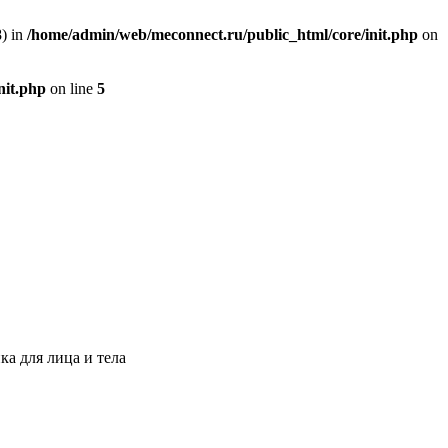
) in
/home/admin/web/meconnect.ru/public_html/core/init.php
on
nit.php
on line
5
ка для лица и тела