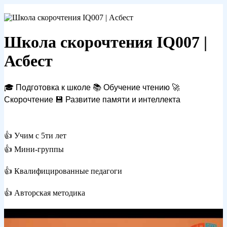
Школа скорочтения IQ007 |
Асбест
🎓 Подготовка к школе 📚 Обучение чтению 🚀
Скорочтение 💾 Развитие памяти и
инте
ллекта
👍 Учим с 5ти лет
👍 Мини-группы
👍
Квалифицированные педагоги
👍
Авторская методика