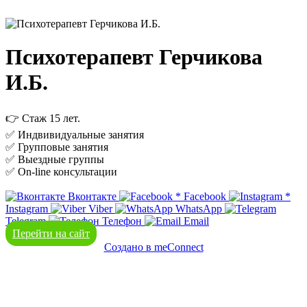
Психотерапевт Герчикова
И.Б.
👉 Стаж 15 лет.
✅ Индвивидуальные занятия
✅ Групповые занятия
✅ Выездные группы
✅ On-line консультации
Вконтакте
*
Facebook
*
Instagram
Viber
WhatsApp
Telegram
Телефон
Email
Перейти на сайт
Создано в meConnect
речевая аналитика
сквозная аналитика