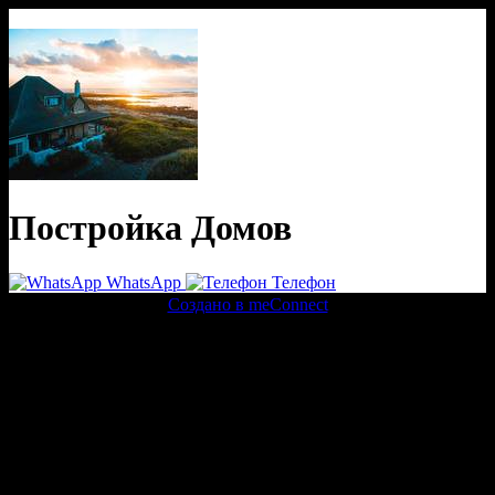
Постройка Домов
WhatsApp
Телефон
Создано в meConnect
речевая аналитика
сквозная аналитика