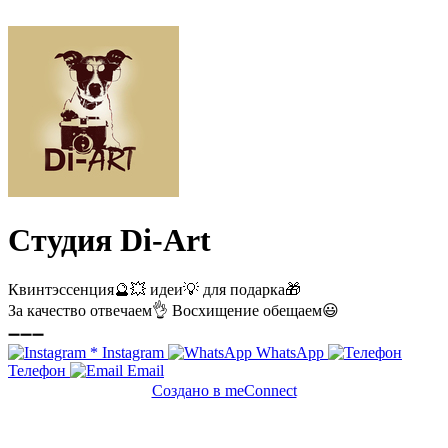
Студия Di-Art
Квинтэссенция🔮💥 идеи💡 для подарка🎁
За качество отвечаем👌 Восхищение обещаем😃
➖➖➖
*
Instagram
WhatsApp
Телефон
Email
Создано в meConnect