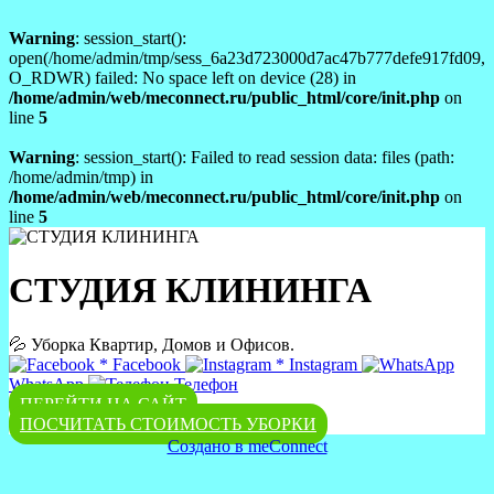
Warning
: session_start():
open(/home/admin/tmp/sess_6a23d723000d7ac47b777defe917fd09,
O_RDWR) failed: No space left on device (28) in
/home/admin/web/meconnect.ru/public_html/core/init.php
on
line
5
Warning
: session_start(): Failed to read session data: files (path:
/home/admin/tmp) in
/home/admin/web/meconnect.ru/public_html/core/init.php
on
line
5
СТУДИЯ КЛИНИНГА
💦 Уборка Квартир, Домов и Офисов.
*
Facebook
*
Instagram
WhatsApp
Телефон
ПЕРЕЙТИ НА САЙТ
ПОСЧИТАТЬ СТОИМОСТЬ УБОРКИ
Создано в meConnect
речевая аналитика
сквозная аналитика