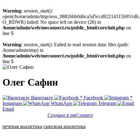
Warning
: session_start():
open(/home/admin/tmp/sess_08826bb0d6ca5d5ccd82214315b951d6,
O_RDWR) failed: No space left on device (28) in
/home/admin/web/meconnect.ru/public_html/core/init.php
on
line
5
Warning
: session_start(): Failed to read session data: files (path:
/home/admin/tmp) in
/home/admin/web/meconnect.ru/public_html/core/init.php
on
line
5
Олег Сафин
Вконтакте
*
Facebook
*
Instagram
WhatsApp
Telegram
Email
Создано в meConnect
речевая аналитика
сквозная аналитика