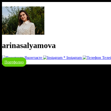
arinasalyamova
Вконтакте
*
Instagram
Теле
Портфолио
речевая аналитика
сквозная аналитика