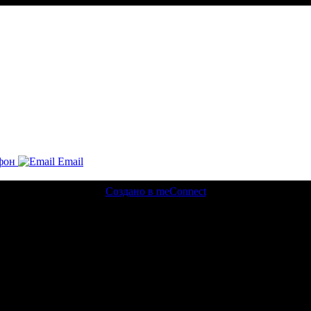
фон
Email
Создано в meConnect