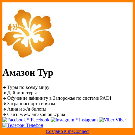
Амазон Тур
🔸Туры по всему миру
🔸Дайвинг туры
🔸Обучение дайвингу в Запорожье по системе PADI
🔸Загранпаспорта и визы
🔸Авиа и ж/д билеты
🔸Сайт: www.amazontour.zp.ua
*
Facebook
*
Instagram
Viber
Телефон
Создано в meConnect