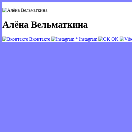
Алёна Вельматкина
Вконтакте
*
Instagram
OK
речевая аналитика
сквозная аналитика