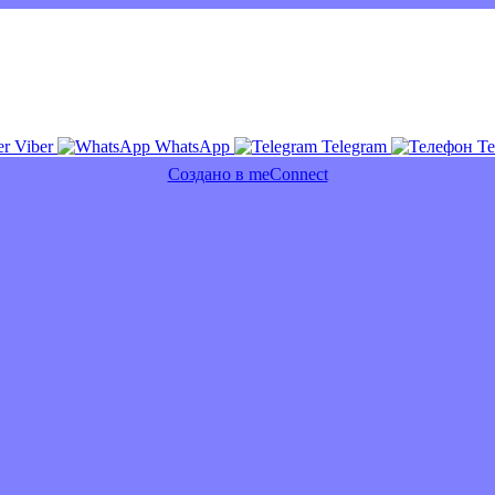
Viber
WhatsApp
Telegram
Т
Создано в meConnect