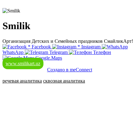
Smilik
Организация Детских и Семейных праздников СмайликАрт!
*
Facebook
*
Instagram
WhatsApp
Telegram
Телефон
Google.Maps
www.smilikart.uz
Создано в meConnect
речевая аналитика
сквозная аналитика