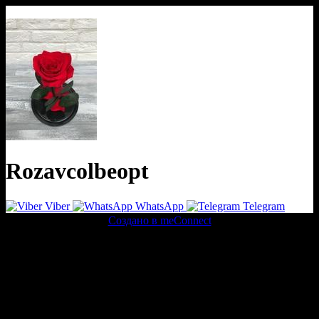
Rozavcolbeopt
Viber
WhatsApp
Telegram
Создано в meConnect
речевая аналитика
сквозная аналитика