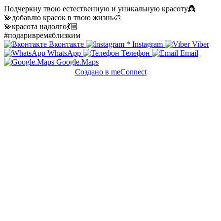
Подчеркну твою естественную и уникальную красоту👸
💫добавлю красок в твою жизнь🎨
💫красота надолго💃🏼
#подаривремяблизким
Вконтакте
*
Instagram
Viber
WhatsApp
Телефон
Email
Google.Maps
Создано в meConnect