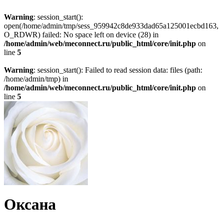
Warning
: session_start():
open(/home/admin/tmp/sess_959942c8de933dad65a125001ecbd163,
O_RDWR) failed: No space left on device (28) in
/home/admin/web/meconnect.ru/public_html/core/init.php
on
line
5
Warning
: session_start(): Failed to read session data: files (path:
/home/admin/tmp) in
/home/admin/web/meconnect.ru/public_html/core/init.php
on
line
5
Оксана