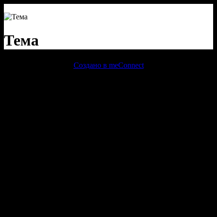
Тема
Создано в meConnect
речевая аналитика
сквозная аналитика