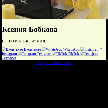
Ксения Бобкова
BOBKOVA_BROW_NAIL
Вконтакте
WhatsApp
*
Instagram
Telegram
TikTok
Телефон
Создано в meConnect