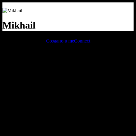
Mikhail
Создано в meConnect
речевая аналитика
сквозная аналитика