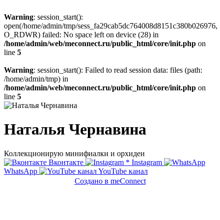
Warning
: session_start():
open(/home/admin/tmp/sess_fa29cab5dc764008d8151c380b026976,
O_RDWR) failed: No space left on device (28) in
/home/admin/web/meconnect.ru/public_html/core/init.php
on
line
5
Warning
: session_start(): Failed to read session data: files (path:
/home/admin/tmp) in
/home/admin/web/meconnect.ru/public_html/core/init.php
on
line
5
Наталья Чернавина
Коллекционирую минифиалки и орхидеи
Вконтакте
*
Instagram
WhatsApp
YouTube канал
Создано в meConnect